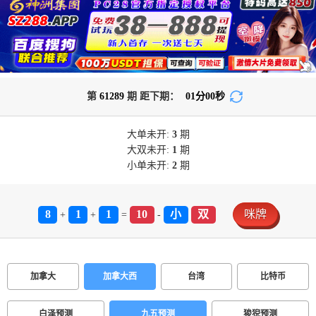
第
61289
期 距下期：
01
分
00
秒
大单
未开:
3
期
大双
未开:
1
期
小单
未开:
2
期
8
1
1
10
小
双
咪牌
+
+
=
-
加拿大
加拿大西
台湾
比特币
白泽预测
九五预测
狻猊预测