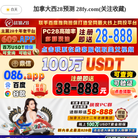
加拿大西28预测 28fy.com(关注收藏)
白天