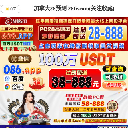
加拿大28预测 28fy.com(关注收藏)
白天